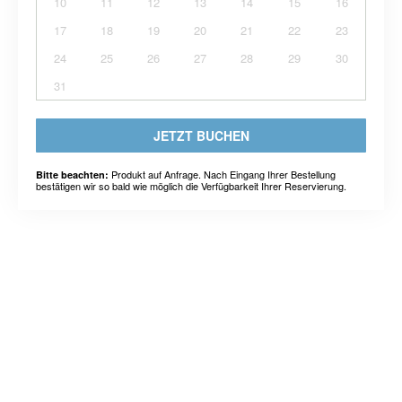
10
11
12
13
14
15
16
17
18
19
20
21
22
23
24
25
26
27
28
29
30
31
JETZT BUCHEN
Produkt auf Anfrage. Nach Eingang Ihrer Bestellung
Bitte beachten:
bestätigen wir so bald wie möglich die Verfügbarkeit Ihrer Reservierung.