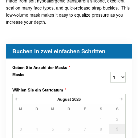
made from soft hypoallergenic transparent silicone, excellent
seal on many face types, and quick-release strap buckles. This
low-volume mask makes it easy to equalize pressure as you
increase your depth.
Buchen in zwei einfachen Schritten
Geben Sie Anzahl der Masks
*
Masks
Wählen Sie ein Startdatum
*
August
2026
M
D
M
D
F
S
S
1
2
3
4
5
6
7
8
9