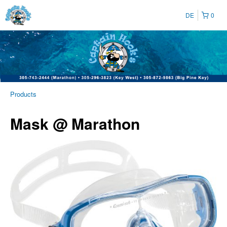
DE
0
Products
Mask @ Marathon